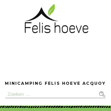
Ga
naar
de
inhoud
Minicamping
Felis hoeve
Acquoy
MINICAMPING FELIS HOEVE ACQUOY
Zoeken
naar: